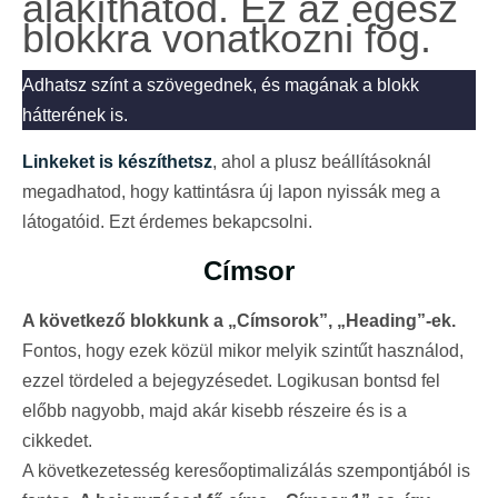
alakíthatod. Ez az egész
blokkra vonatkozni fog.
Adhatsz színt a szövegednek, és magának a blokk
hátterének is.
Linkeket is készíthetsz
, ahol a plusz beállításoknál
megadhatod, hogy kattintásra új lapon nyissák meg a
látogatóid. Ezt érdemes bekapcsolni.
Címsor
A következő blokkunk a „Címsorok”, „Heading”-ek.
Fontos, hogy ezek közül mikor melyik szintűt használod,
ezzel tördeled a bejegyzésedet. Logikusan bontsd fel
előbb nagyobb, majd akár kisebb részeire és is a
cikkedet.
A következetesség keresőoptimalizálás szempontjából is