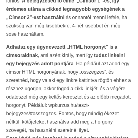
fontos.
A bejegyzésed fő címe „Címsor 1”-es, így
érdemes utána a cikked legnagyobb egységének a
„Címsor 2”-est használni
és onnantól menni lefele, ha
szükség van még kisebbekre. 4-nél kisebbet én még
sose használtam.
Adhatsz egy úgynevezett „HTML horgonyt” is a
címsoraidnak
, ami azért király, mert így
tudsz linkelni
egy bejegyzés adott pontjára
. Ha például azt adod egy
címsor HTML horgonyának, hogy „osszegzes”, és
szeretnéd, hogy valaki egy linkre kattintva rögtön ehhez a
részhez ugorjon, akkor fogod a cikk linkjét, és a végére
odateszel még egy kettős keresztet és az előbb megadott
horgonyt. Példálul: wpkurzus.hu/teszt-
bejegyzes/#osszegzes. Fontos, hogy mindig ékezet
nélkül, kötőjeleket használva add meg a horgony
szövegét, ha használni szeretnél ilyet.