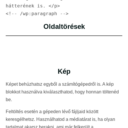
hátterének is. </p>

<!-- /wp:paragraph -->
Oldaltörések
Kép
Képet behúzhatsz egyből a számítógépedről is. A kép
blokkot használva kiválaszthatod, hogy honnan töltenéd
be.
Feltöltés esetén a gépeden lévő fájljaid között
keresgélhetsz. Használhatod a médiatárat is, ha olyan
tartalmat akarsz berakni, ami már felkerült a