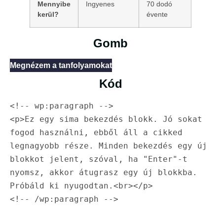
Mennyibe
Ingyenes
70 dodó
kerül?
évente
Gomb
Megnézem a tanfolyamokat
Kód
<!-- wp:paragraph -->

<p>Ez egy sima bekezdés blokk. Jó sokat 
fogod használni, ebből áll a cikked 
legnagyobb része. Minden bekezdés egy új 
blokkot jelent, szóval, ha "Enter"-t 
nyomsz, akkor átugrasz egy új blokkba. 
Próbáld ki nyugodtan.<br></p>

<!-- /wp:paragraph -->
