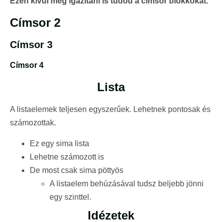
Ezen kívül még igazítani is tudod a címsor blokkokat.
Címsor 2
Címsor 3
Címsor 4
Lista
A listaelemek teljesen egyszerűek. Lehetnek pontosak és
számozottak.
Ez egy sima lista
Lehetne számozott is
De most csak sima pöttyös
A listaelem behúzásával tudsz beljebb jönni
egy szinttel.
Idézetek