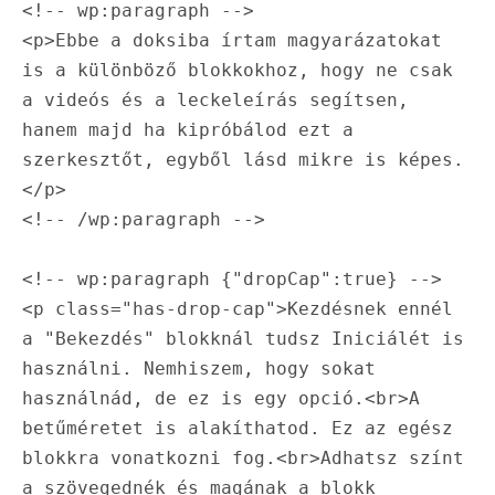
<!-- wp:paragraph -->

<p>Ebbe a doksiba írtam magyarázatokat 
is a különböző blokkokhoz, hogy ne csak 
a videós és a leckeleírás segítsen, 
hanem majd ha kipróbálod ezt a 
szerkesztőt, egyből lásd mikre is képes.
</p>

<!-- /wp:paragraph -->

<!-- wp:paragraph {"dropCap":true} -->

<p class="has-drop-cap">Kezdésnek ennél 
a "Bekezdés" blokknál tudsz Iniciálét is 
használni. Nemhiszem, hogy sokat 
használnád, de ez is egy opció.<br>A 
betűméretet is alakíthatod. Ez az egész 
blokkra vonatkozni fog.<br>Adhatsz színt 
a szövegednék és magának a blokk 