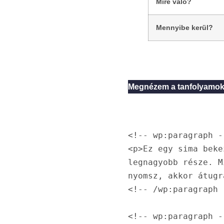
Mire való?
Mennyibe kerül?
Megnézem a tanfolyamok
<!-- wp:paragraph --
<p>Ez egy sima beke
legnagyobb része. M
nyomsz, akkor átugr
<!-- /wp:paragraph -
<!-- wp:paragraph --