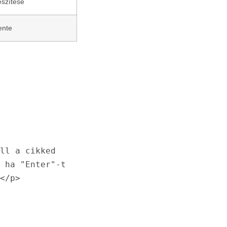
észítése
ente
ll a cikked 
 ha "Enter"-t 
</p>
