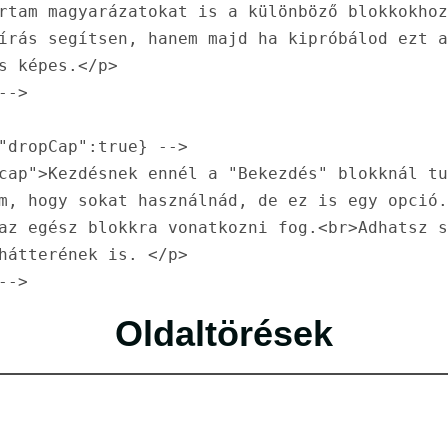
rtam magyarázatokat is a különböző blokkokhoz
írás segítsen, hanem majd ha kipróbálod ezt a
s képes.</p>

->

"dropCap":true} -->

cap">Kezdésnek ennél a "Bekezdés" blokknál tu
m, hogy sokat használnád, de ez is egy opció.
az egész blokkra vonatkozni fog.<br>Adhatsz s
hátterének is. </p>

-->
Oldaltörések