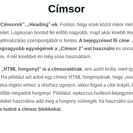
Címsor
„Címsorok”, „Heading”-ek.
Fontos, hogy ezek közül mikor mely
edet. Logikusan bontsd fel előbb nagyobb, majd akár kisebb rész
ptimalizálás szempontjából is fontos.
A bejegyzésed fő címe „
legnagyobb egységének a „Címsor 2”-est használni
és onnan
e. 4-nél kisebbet én még sose használtam.
 „HTML horgonyt” is a címsoraidnak
, ami azért király, mert í
. Ha például azt adod egy címsor HTML horgonyának, hogy „oss
intva rögtön ehhez a részhez ugorjon, akkor fogod a cikk linkjét
 előbb megadott horgonyt. Példálul: wpkurzus.hu/teszt-bejegyz
jeleket használva add meg a horgony szövegét, ha használni szer
is tudod a címsor blokkokat.