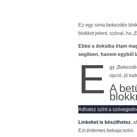
Ez egy sima bekezdés blokk
blokkot jelent, szóval, ha 
Ebbe a doksiba írtam mag
segítsen, hanem egyből lá
E
gy „Bekezdés
opció, jó tud
A bet
blokk
Adhatsz színt a szövegedn
Linkeket is készíthetsz
, 
Ezt érdemes bekapcsolni.