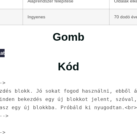
Alaprendszer felépítése
Oldalak elk
Ingyenes
70 dodó év
Gomb
at
Kód
>

zdés blokk. Jó sokat fogod használni, ebből á
inden bekezdés egy új blokkot jelent, szóval,
asz egy új blokkba. Próbáld ki nyugodtan.<br>
->

>
