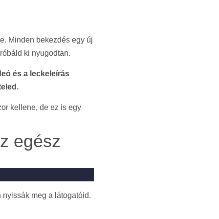
ze. Minden bekezdés egy új
Próbáld ki nyugodtan.
eó és a leckeleírás
eled.
or kellene, de ez is egy
az egész
n nyissák meg a látogatóid.