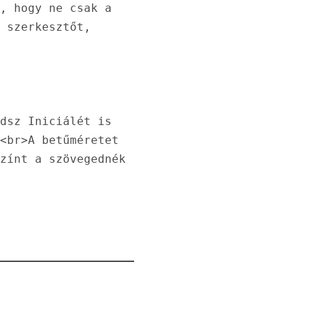
, hogy ne csak a 
 szerkesztőt, 
dsz Iniciálét is 
<br>A betűméretet 
zínt a szövegednék 