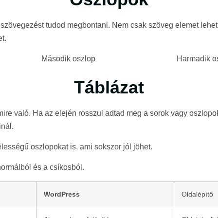
s szövegezést tudod megbontani. Nem csak szöveg elemet lehet
t.
Második oszlop
Harmadik o
Táblázat
 amire való. Ha az elején rosszul adtad meg a sorok vagy oszlop
inál.
lességű oszlopokat is, ami sokszor jól jöhet.
 normálból és a csíkosból.
WordPress
Oldalépítő