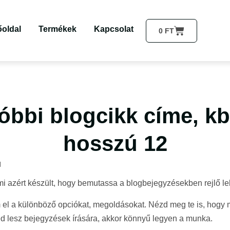
őoldal
Termékek
Kapcsolat
0
FT
óbbi blogcikk címe, kb.
hosszú 12
l
i azért készült, hogy bemutassa a blogbejegyzésekben rejlő l
l a különböző opciókat, megoldásokat. Nézd meg te is, hogy 
d lesz bejegyzések írására, akkor könnyű legyen a munka.