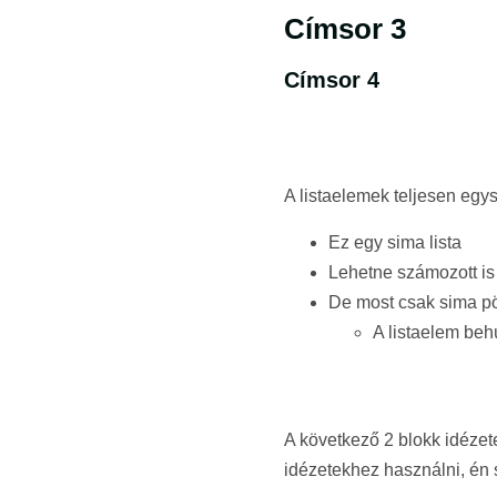
Címsor 3
Címsor 4
A listaelemek teljesen egy
Ez egy sima lista
Lehetne számozott is
De most csak sima pö
A listaelem behú
A következő 2 blokk idézet
idézetekhez használni, én 