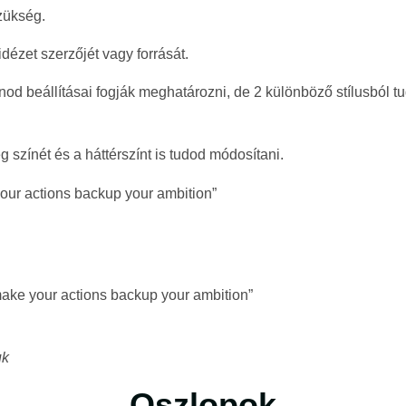
zükség.
dézet szerzőjét vagy forrását.
nod beállításai fogják meghatározni, de 2 különböző stílusból t
g színét és a háttérszínt is tudod módosítani.
your actions backup your ambition”
make your actions backup your ambition”
uk
Oszlopok