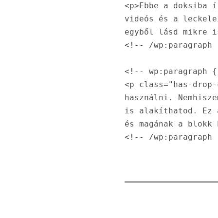
<p>Ebbe a doksiba í
videós és a leckele
egyből lásd mikre i
<!-- /wp:paragraph -
<!-- wp:paragraph {
<p class="has-drop-
használni. Nemhisze
is alakíthatod. Ez 
és magának a blokk 
<!-- /wp:paragraph 