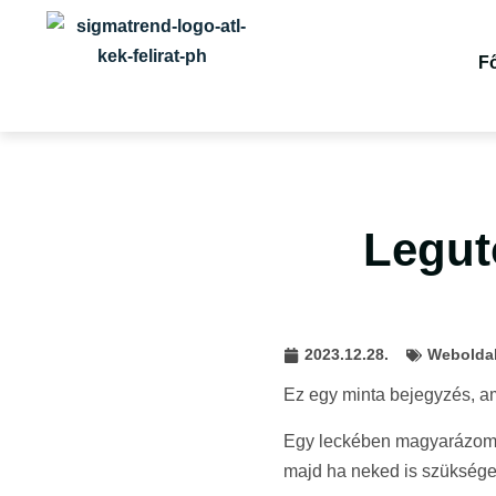
F
Legut
2023.12.28.
Webolda
Ez egy minta bejegyzés, am
Egy leckében magyarázom e
majd ha neked is szüksége