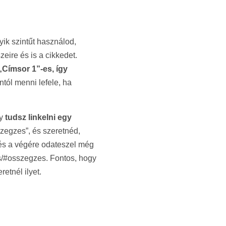
ik szintűt használod,
eire és is a cikkedet.
Címsor 1”-es, így
tól menni lefele, ha
gy
tudsz linkelni egy
zegzes”, és szeretnéd,
, és a végére odateszel még
es/#osszegzes. Fontos, hogy
etnél ilyet.