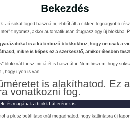
Bekezdés
. Jó sokat fogod használni, ebből áll a cikked legnagyobb rés
„Enter”-t nyomsz, akkor automatikusan átugrasz egy új blokkba. 
yarázatokat is a különböző blokkokhoz, hogy ne csak a vid
thasd, mikre is képes ez a szerkesztő, amikor élesben teszt
” blokknál tudsz iniciálét is használni. Nem hiszem, hogy soksz
ni, hogy ilyen is van.
űméretet is alakíthatod. Ez 
ra vonatkozni fog.
ek, és magának a blokk hátterének is.
ahol a plusz beállításoknál megadhatod, hogy kattintásra új lapo