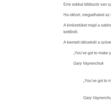
Erre sokkal többször van s
Ha idézel, megadhatod az i
A kinézetüket majd a sablo
kettőnél.
A kiemelt idézetnél a szöve
„You’ve got to make 
Gary Vaynerchuk
„You’ve got to 
Gary Vaynerch