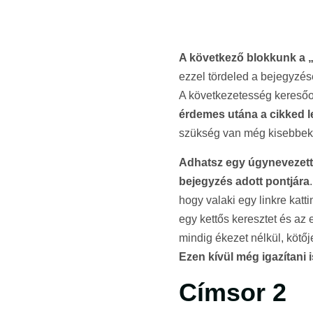
A következő blokkunk a 
ezzel tördeled a bejegyzés
A következetesség keresőo
érdemes utána a cikked 
szükség van még kisebbekr
Adhatsz egy úgynevezett
bejegyzés adott pontjára
hogy valaki egy linkre katt
egy kettős keresztet és az
mindig ékezet nélkül, kötő
Ezen kívül még igazítani 
Címsor 2