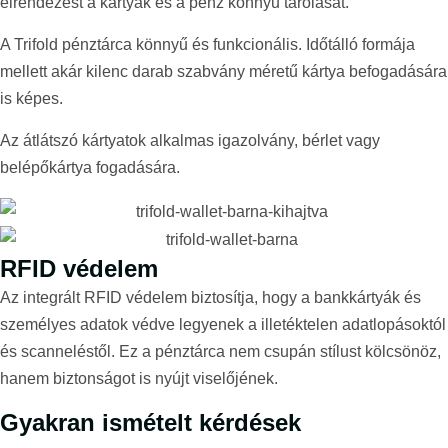
elrendezést a kártyák és a pénz könnyű tárolását.
A Trifold pénztárca könnyű és funkcionális. Időtálló formája
mellett akár kilenc darab szabvány méretű kártya befogadására
is képes.
Az átlátszó kártyatok alkalmas igazolvány, bérlet vagy
belépőkártya fogadására.
RFID védelem
Az integrált RFID védelem biztosítja, hogy a bankkártyák és
személyes adatok védve legyenek a illetéktelen adatlopásoktól
és scanneléstől. Ez a pénztárca nem csupán stílust kölcsönöz,
hanem biztonságot is nyújt viselőjének.
Gyakran ismételt kérdések