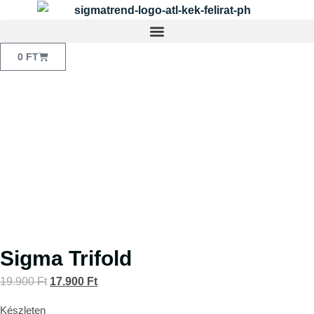
0
FT
Sigma Trifold
19.900
Ft
17.900
Ft
Készleten