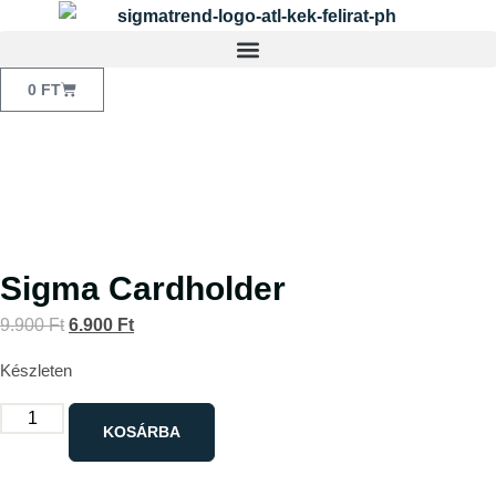
0
FT
Sigma Cardholder
9.900
Ft
6.900
Ft
Készleten
KOSÁRBA