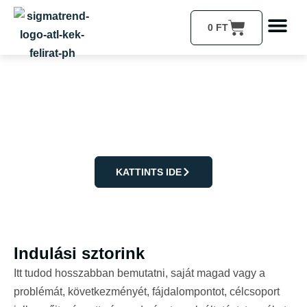
0
FT
Csapatunk
A küldetésünk, hogy termékeinkkel és szolgáltatásainkkal
igazi értéket hozzunk a világra.
KATTINTS IDE
Indulási sztorink
Itt tudod hosszabban bemutatni, saját magad vagy a
problémát, következményét, fájdalompontot, célcsoport